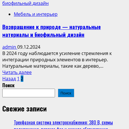
about
биофильный дизайн
Максимизируем
Мебель и интерьер
вертикальное
пространство
Возвращение к природе — натуральные
материалы и биофильный дизайн
admin
09.12.2024
В 2024 году наблюдается усиление стремления к
интеграции природных элементов в интерьер.
Натуральные материалы‚ такие как дерево‚...
Read
Читать далее
Пагинация
more
Назад
1
2
about
Поиск
записей
Возвращение
Поиск
к
природе
Свежие записи
—
натуральные
Трехфазная система электроснабжения: 380 В, схемы
материалы
и