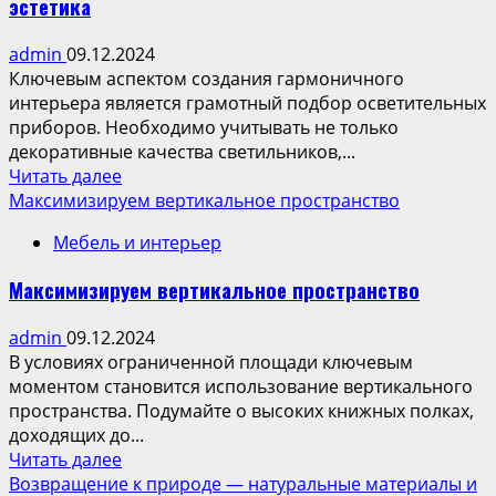
эстетика
определение
потребностей
admin
09.12.2024
Ключевым аспектом создания гармоничного
интерьера является грамотный подбор осветительных
приборов. Необходимо учитывать не только
декоративные качества светильников,...
Read
Читать далее
more
Максимизируем вертикальное пространство
about
Мебель и интерьер
Выбор
светильников
Максимизируем вертикальное пространство
—
функциональность
admin
09.12.2024
и
В условиях ограниченной площади ключевым
эстетика
моментом становится использование вертикального
пространства. Подумайте о высоких книжных полках,
доходящих до...
Read
Читать далее
more
Возвращение к природе — натуральные материалы и