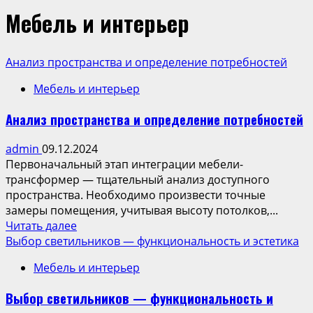
Мебель и интерьер
Анализ пространства и определение потребностей
Мебель и интерьер
Анализ пространства и определение потребностей
admin
09.12.2024
Первоначальный этап интеграции мебели-
трансформер — тщательный анализ доступного
пространства. Необходимо произвести точные
замеры помещения, учитывая высоту потолков,...
Read
Читать далее
more
Выбор светильников — функциональность и эстетика
about
Мебель и интерьер
Анализ
пространства
Выбор светильников — функциональность и
и