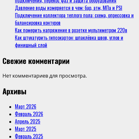
подключения, перекос фаз и защита оборудования
биофильный
Давление воды измеряется в чем: бар, атм, МПа и PSI
дизайн
Подключение коллектора теплого пола: схема, опрессовка и
балансировка контуров
Как померить напряжение в розетке мультиметром 220в
Как штукатурить гипсокартон: шпаклёвка швов, углов и
финишный слой
Свежие комментарии
Нет комментариев для просмотра.
Архивы
Март 2026
Февраль 2026
Апрель 2025
Март 2025
Февраль 2025